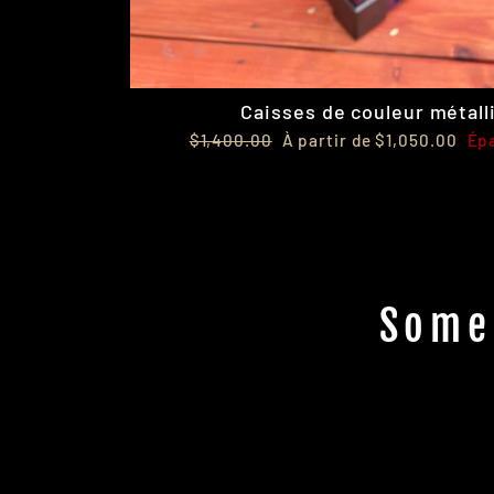
Caisses de couleur métall
Prix
Prix
$1,400.00
À partir de $1,050.00
Ép
régulier
réduit
Some