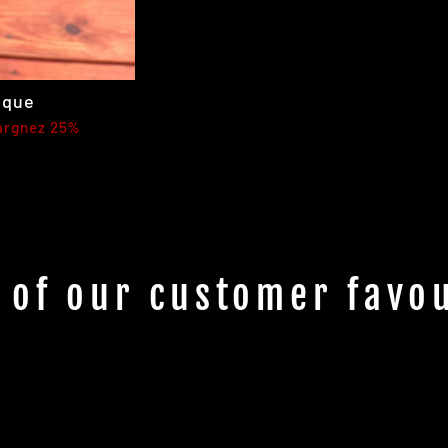
ique
argnez 25%
 of our customer favou