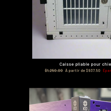
Caisse pliable pour chi
Prix
Prix
$1,250.00
À partir de $937.50
Épa
régulier
réduit