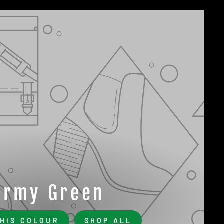
Army Green
THIS COLOUR
SHOP ALL