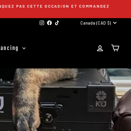
QUEZ PAS CETTE OCCASION ET COMMANDEZ
Devise
Instagram
Facebook
TikTok
Canada (CAD $)
Se connec
Pani
inancing