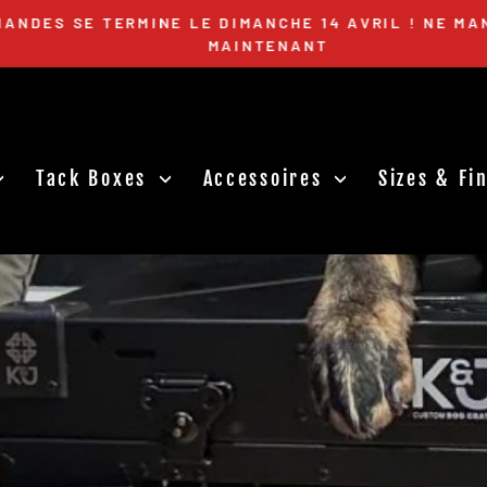
DES SE TERMINE LE DIMANCHE 14 AVRIL ! NE MAN
MAINTENANT
Diaporama
Pause
Tack Boxes
Accessoires
Sizes & F