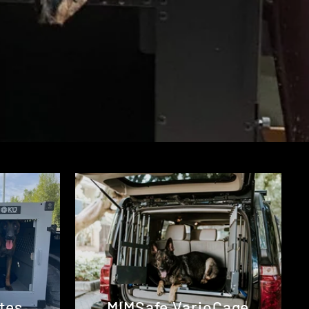
tes
MIMSafe VarioCage