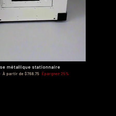
se métallique stationnaire
Prix
0
À partir de $768.75
Épargnez 25%
réduit