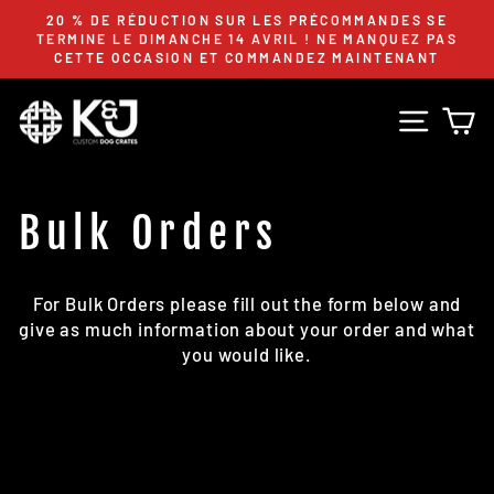
Passer
%
20 % DE RÉDUCTION SUR LES PRÉCOMMANDES SE
au
ES
TERMINE LE DIMANCHE 14 AVRIL ! NE MANQUEZ PAS
Diaporama
CETTE OCCASION ET COMMANDEZ MAINTENANT
contenu
Pause
Navig
P
Bulk Orders
For Bulk Orders please fill out the form below and
give as much information about your order and what
you would like.